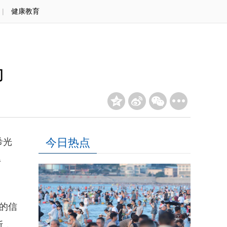
|
健康教育
力
今日热点
希光
得
的信
断，