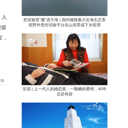
。人
把实验室“搬”进大海 | 国内规模最大近海生态系
统野外受控试验平台在山东荣成下水投用
根据
宜，
更多
呈现 | 上一代人的婚恋观：一颗糖的爱情，40年
后还有甜