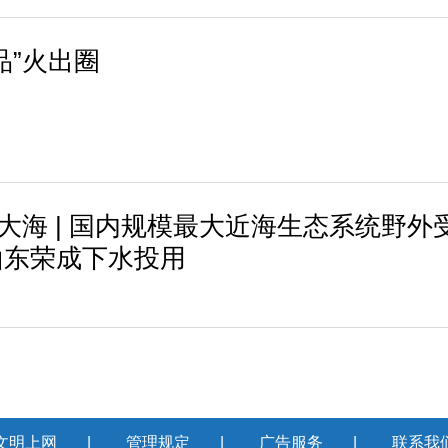
品”火出圈
进大海 | 国内规模最大近海生态系统野外
山东荣成下水投用
文明上网
|
管理规定
|
广告服务
|
联系我