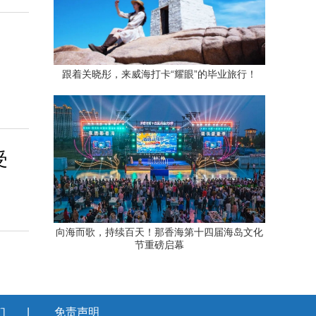
跟着关晓彤，来威海打卡“耀眼”的毕业旅行！
受
向海而歌，持续百天！那香海第十四届海岛文化
节重磅启幕
们
|
免责声明