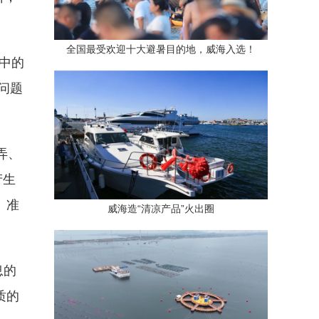
全国最受欢迎十大避暑目的地，威海入选！
中的
问题
弄、
产生
、准
威海造“清凉产品”火出圈
息的
质的