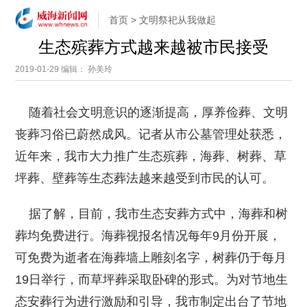
首页
>
文明祭祀从我做起
生态殡葬方式越来越被市民接受
2019-01-29
编辑： 孙美玲
随着社会文明意识的逐渐提高，厚养俭葬、文明
丧葬习俗已蔚然成风。记者从市公墓管理处获悉，
近年来，我市大力推广生态殡葬，海葬、树葬、草
坪葬、壁葬等生态葬法越来越受到市民的认可。
据了解，目前，我市生态安葬方式中，海葬和树
葬均免费进行。海葬视报名情况每年9月份开展，
可免费为逝者在海葬墙上雕刻名字，树葬仍于每月
19日举行，而草坪葬采取卧碑的形式。为对节地生
态安葬行为进行激励和引导，我市制定出台了节地