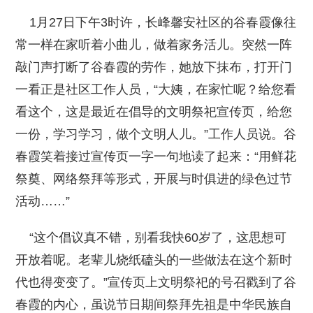
1月27日下午3时许，长峰馨安社区的谷春霞像往
常一样在家听着小曲儿，做着家务活儿。突然一阵
敲门声打断了谷春霞的劳作，她放下抹布，打开门
一看正是社区工作人员，“大姨，在家忙呢？给您看
看这个，这是最近在倡导的文明祭祀宣传页，给您
一份，学习学习，做个文明人儿。”工作人员说。谷
春霞笑着接过宣传页一字一句地读了起来：“用鲜花
祭奠、网络祭拜等形式，开展与时俱进的绿色过节
活动……”
“这个倡议真不错，别看我快60岁了，这思想可
开放着呢。老辈儿烧纸磕头的一些做法在这个新时
代也得变变了。”宣传页上文明祭祀的号召戳到了谷
春霞的内心，虽说节日期间祭拜先祖是中华民族自