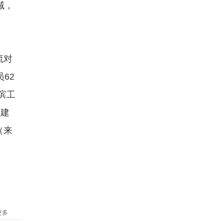
域，
流对
62
滨工
构建
（来
更多