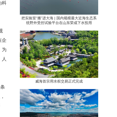
为科
把实验室“搬”进大海 | 国内规模最大近海生态系
统野外受控试验平台在山东荣成下水投用
规
在企
，为
、人
威海首宗用水权交易正式完成
合条
程，
评