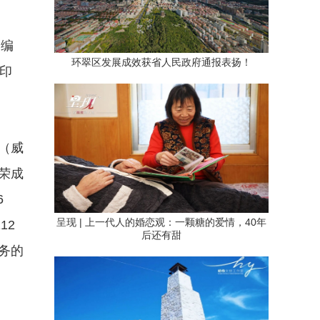
，编
环翠区发展成效获省人民政府通报表扬！
印
（威
荣成
6
呈现 | 上一代人的婚恋观：一颗糖的爱情，40年
12
后还有甜
服务的