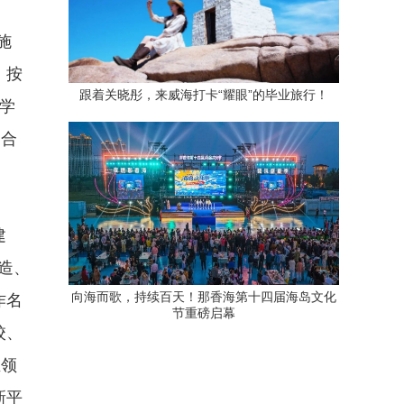
施
，按
跟着关晓彤，来威海打卡“耀眼”的毕业旅行！
学
，合
建
造、
向海而歌，持续百天！那香海第十四届海岛文化
作名
节重磅启幕
校、
业领
新平