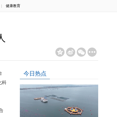
|
健康教育
人
今日热点
台
化科
合