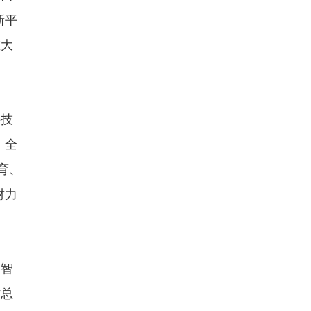
新平
重大
科技
，全
育、
财力
、智
作总