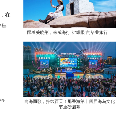
，在
业集
跟着关晓彤，来威海打卡“耀眼”的毕业旅行！
更多
向海而歌，持续百天！那香海第十四届海岛文化
节重磅启幕