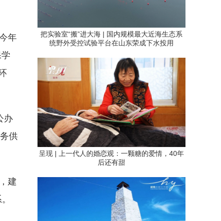
把实验室“搬”进大海 | 国内规模最大近海生态系
今年
统野外受控试验平台在山东荣成下水投用
保学
环
公办
服务供
呈现 | 上一代人的婚恋观：一颗糖的爱情，40年
后还有甜
，建
系。