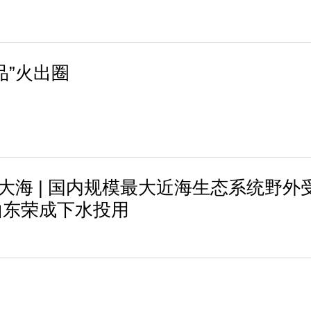
品”火出圈
进大海 | 国内规模最大近海生态系统野外
山东荣成下水投用