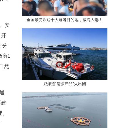
全国最受欢迎十大避暑目的地，威海入选！
、安
，开
将分
场所1
自然
威海造“清凉产品”火出圈
通
新建
理、
管