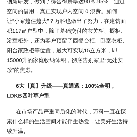
创新研发，做到了综合得房率达90％-95%，通过
空间的借用，真正实现户内空间 0 浪费。如何
让“小家越住越大”？万科也做出了努力，在建筑面
积117㎡户型中，除了基础交付的玄关柜、橱柜、
浴室柜外，还为客户预留了西餐台柜、卧室衣柜、
阳台家政柜等位置，最大可实现15立方米，即
15000升的家庭收纳体积，彻底告别家里“无处安
放”的焦虑。
6大【真】升级——真通透：100%全明，
LDKB四叶草户型
在市场产品严重同质化的时代，万科一直在探
索什么样的生活空间才能伴生热爱，让美好生活持
续升温。