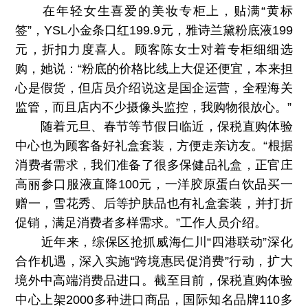
在年轻女生喜爱的美妆专柜上，贴满“黄标
签”，YSL小金条口红199.9元，雅诗兰黛粉底液199
元，折扣力度喜人。顾客陈女士对着专柜细细选
购，她说：“粉底的价格比线上大促还便宜，本来担
心是假货，但店员介绍说这是国企运营，全程海关
监管，而且店内不少摄像头监控，我购物很放心。”
随着元旦、春节等节假日临近，保税直购体验
中心也为顾客备好礼盒套装，方便走亲访友。“根据
消费者需求，我们准备了很多保健品礼盒，正官庄
高丽参口服液直降100元，一洋胶原蛋白饮品买一
赠一，雪花秀、后等护肤品也有礼盒套装，并打折
促销，满足消费者多样需求。”工作人员介绍。
近年来，综保区抢抓威海仁川“四港联动”深化
合作机遇，深入实施“跨境惠民促消费”行动，扩大
境外中高端消费品进口。截至目前，保税直购体验
中心上架2000多种进口商品，国际知名品牌110多