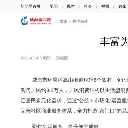
新闻网首页
|
要闻
|
民生
|
社会
|
视频
|
独家
首页
>
关注民生
丰富为
2025-06-09
编辑： 孙晓丽
威海市环翠区嵩山街道现辖6个农村、9个城市
购房居民约3.2万人，居民消费结构以生活型
足居民多元化需求，通过“公益＋市场化”运营
完善社区商业服务体系，全力打造“家门口”的
聚焦生活服务，提升便民质效