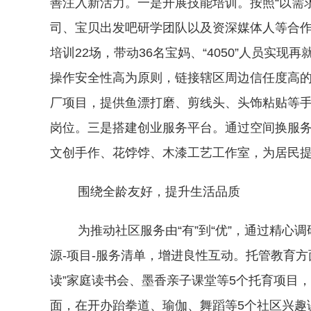
善注入新活力。一是开展技能培训。按照“以需
司、宝贝出发吧研学团队以及资深媒体人等合
培训22场，带动36名宝妈、“4050”人员实
操作安全性高为原则，链接辖区周边信任度高的渔
厂项目，提供鱼漂打磨、剪线头、头饰粘贴等手
岗位。三是搭建创业服务平台。通过空间换服务
文创手作、花饽饽、木漆工艺工作室，为居民
围绕全龄友好，提升生活品质
为推动社区服务由“有”到“优”，通过精心调
源-项目-服务清单，增进良性互动。托管教育方
读”家庭读书会、墨香亲子课堂等5个托育项目
面，在开办跆拳道、瑜伽、舞蹈等5个社区兴趣课