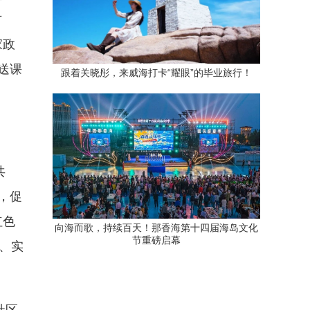
方
家政
送课
跟着关晓彤，来威海打卡“耀眼”的毕业旅行！
共
，促
红色
向海而歌，持续百天！那香海第十四届海岛文化
节重磅启幕
、实
社区