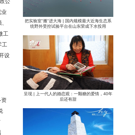
政公
就业
把实验室“搬”进大海 | 国内规模最大近海生态系
强、
统野外受控试验平台在山东荣成下水投用
微工
零工
开设
。
呈现 | 上一代人的婚恋观：一颗糖的爱情，40年
后还有甜
-资
悦
方
唱