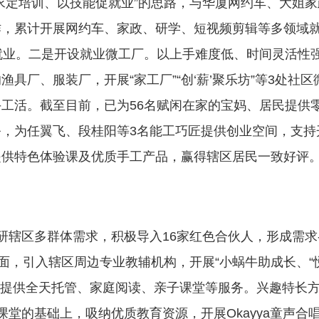
求定培训、以技能促就业”的思路，与华厦网约车、大姐家
作，累计开展网约车、家政、研学、短视频剪辑等多领域
现再就业。二是开设就业微工厂。以上手难度低、时间灵活性
具厂、服装厂，开展“家工厂”“创‘薪’聚乐坊”等3处社区
工活。截至目前，已为56名赋闲在家的宝妈、居民提供
，为任翼飞、段桂阳等3名能工巧匠提供创业空间，支持
提供特色体验课及优质手工产品，赢得辖区居民一致好评
研辖区多群体需求，积极导入16家红色合伙人，形成需求
面，引入辖区周边专业教辅机构，开展“小蜗牛助成长、“
，提供全天托管、家庭阅读、亲子课堂等服务。兴趣特长
堂的基础上，吸纳优质教育资源，开展Okayya童声合