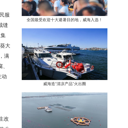
民服
全国最受欢迎十大避暑目的地，威海入选！
裁缝
益集
日葵大
，满
腐、
主动
威海造“清凉产品”火出圈
生改