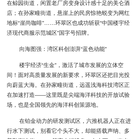
在鲸园街道，闲置老厂房变身设计感十足的美仑酒
店；在孙家疃街道，悬崖上的民房惊艳蜕变为网红
地标“崖尚咖啡”……环翠区也成功斩获“中国楼宇经
济现代商服示范城区”国字号招牌。
向海图强：湾区科创澎湃“蓝色动能”
楼宇经济“生金”，激活了城市发展的立体空
间！面对高质量发展的新要求，环翠区还把目光投
向蔚蓝大海。在孙家疃街道，远遥浅海科技湾区正
在加速打造——这里既是尖端海洋科技的开放试验
场，也是全国领先的海洋科创策源地。
在铂金动力的研发测试区，六推机器人正在进
行水下测试，别看它个头不大，却能搭载声纳、多