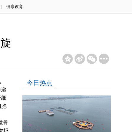
|
健康教育
凯旋
。
今日热点
传递
干细
细胞
激骨
去拯