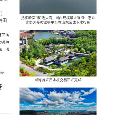
们一
把实验室“搬”进大海 | 国内规模最大近海生态系
浩田
统野外受控试验平台在山东荣成下水投用
张军涛
孙美玲
岳 潇
更多
威海首宗用水权交易正式完成
受