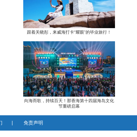
跟着关晓彤，来威海打卡“耀眼”的毕业旅行！
向海而歌，持续百天！那香海第十四届海岛文化
节重磅启幕
们
|
免责声明