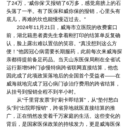
了24万，‘威你保’又报销了6万多，感觉肩膀上的石
头落了一半。有了医保和威你保的报销，心里头有
底儿，再难的坎也能慢慢迈过去。”
2024年11月21日，威海市立医院的收费窗口
前，湖北籍患者龚先生拿着刚打印的结算单反复确
认，脸上露出难以置信的笑容。“真没想到这么方
便！”他因冠心病需要长期服药，此前每次来威海探
亲都得提前备足药品。当天山东医保局刚在全省试
运行新增5种门诊慢特病跨省联网直接结算，他也
因此成了此项政策落地后的全国首个受益者——在
威海就地完成了冠心病门诊治疗费用的跨省结算，
从挂号到报销全程不到半小时。
从“千里背发票”到“刷卡即结算”，从“垫付愁白
头”到“出院即报销”，跨省异地就医直接结算的推
广，正在悄然改变着千万家庭的生活。这些变化的
背后，是国家医保政策的持续发力，更是威海医保