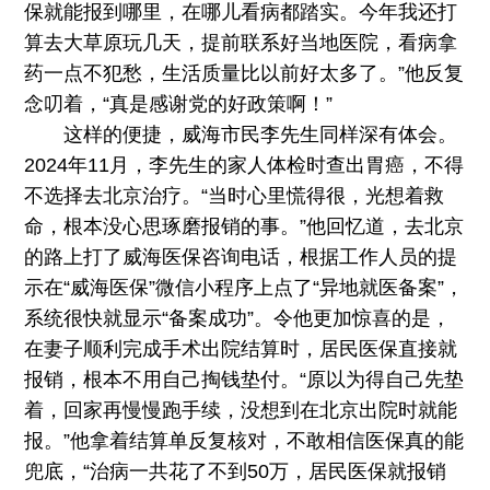
保就能报到哪里，在哪儿看病都踏实。今年我还打
算去大草原玩几天，提前联系好当地医院，看病拿
药一点不犯愁，生活质量比以前好太多了。”他反复
念叨着，“真是感谢党的好政策啊！”
这样的便捷，威海市民李先生同样深有体会。
2024年11月，李先生的家人体检时查出胃癌，不得
不选择去北京治疗。“当时心里慌得很，光想着救
命，根本没心思琢磨报销的事。”他回忆道，去北京
的路上打了威海医保咨询电话，根据工作人员的提
示在“威海医保”微信小程序上点了“异地就医备案”，
系统很快就显示“备案成功”。令他更加惊喜的是，
在妻子顺利完成手术出院结算时，居民医保直接就
报销，根本不用自己掏钱垫付。“原以为得自己先垫
着，回家再慢慢跑手续，没想到在北京出院时就能
报。”他拿着结算单反复核对，不敢相信医保真的能
兜底，“治病一共花了不到50万，居民医保就报销