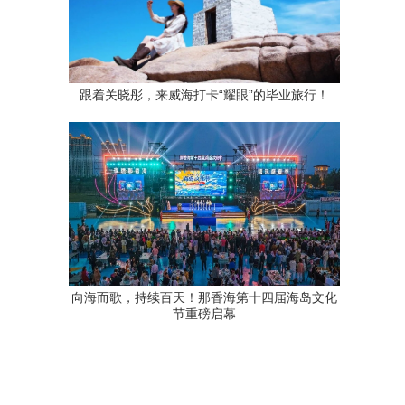
跟着关晓彤，来威海打卡“耀眼”的毕业旅行！
向海而歌，持续百天！那香海第十四届海岛文化
节重磅启幕