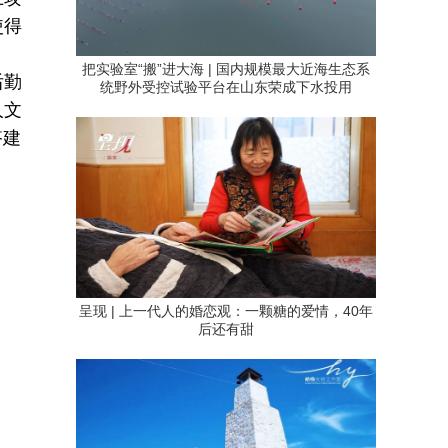
使得
把实验室“搬”进大海 | 国内规模最大近海生态系
后勤
统野外受控试验平台在山东荣成下水投用
人文
搭建
呈现 | 上一代人的婚恋观：一颗糖的爱情，40年
后还有甜