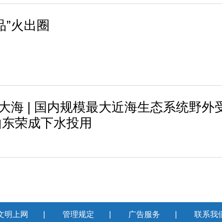
品”火出圈
进大海 | 国内规模最大近海生态系统野外
山东荣成下水投用
文明上网
|
管理规定
|
广告服务
|
联系我