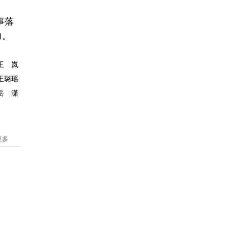
事落
力。
王 岚
王璐瑶
岳 潇
更多