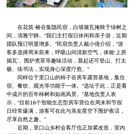
在花筑·椿谷集隐民宿，白墙黛瓦掩映于绿树之
间，清雅宁静。“我们主打假日休闲和亲子游，近期
团队预订明显增多。”民宿负责人戴小倩介绍，“游
客多选择周末前来，呼吸山间清新空气，体验‘上房
揭瓦’、围炉煮茶等趣味活动，晨起还可登山、打太
极、练书法，实现身心深度疗愈。”
同样位于里口山的柿子谷房车露营基地，集住
宿、餐饮、观光等功能于一体。“选址于此，正是看
中成片的百年柿树和如画风景。”基地负责人表
示，“目前16个智能生态型房车营位在周末和节假
日经常爆满，游客可在此与亲友星空下围炉夜话，
尽享自然之趣。”
近期，里口山乡村会客厅也正加紧改造，室内