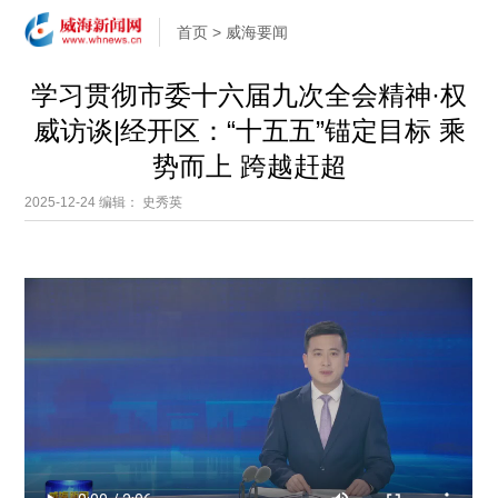
首页
>
威海要闻
学习贯彻市委十六届九次全会精神·权
威访谈|经开区：“十五五”锚定目标 乘
势而上 跨越赶超
2025-12-24
编辑： 史秀英