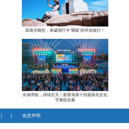
跟着关晓彤，来威海打卡“耀眼”的毕业旅行！
向海而歌，持续百天！那香海第十四届海岛文化
节重磅启幕
们
|
免责声明