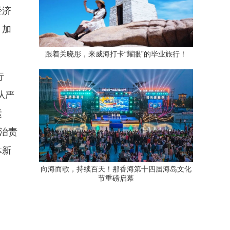
经济
，加
跟着关晓彤，来威海打卡“耀眼”的毕业旅行！
行
从严
运
治责
体新
向海而歌，持续百天！那香海第十四届海岛文化
节重磅启幕