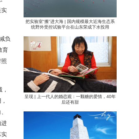
坚实
把实验室“搬”进大海 | 国内规模最大近海生态系
统野外受控试验平台在山东荣成下水投用
减负
教育
对照
诚，
呈现 | 上一代人的婚恋观：一颗糖的爱情，40年
调，
后还有甜
向、
稳进
落实