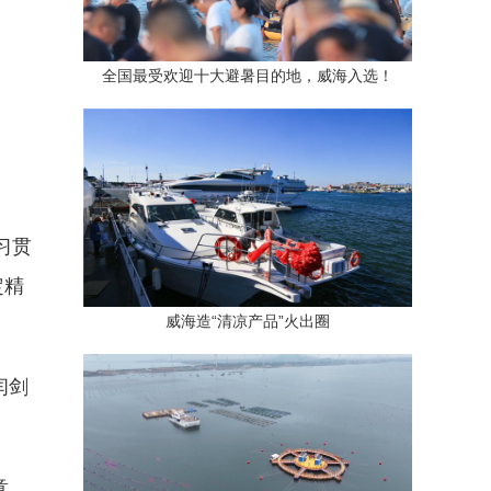
全国最受欢迎十大避暑目的地，威海入选！
习贯
定精
威海造“清凉产品”火出圈
。
闫剑
意