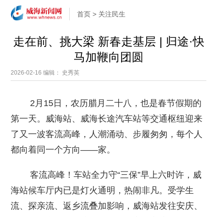
首页
>
关注民生
走在前、挑大梁 新春走基层 | 归途·快
马加鞭向团圆
2026-02-16
编辑： 史秀英
2月15日，农历腊月二十八，也是春节假期的
第一天。威海站、威海长途汽车站等交通枢纽迎来
了又一波客流高峰，人潮涌动、步履匆匆，每个人
都向着同一个方向——家。
客流高峰！车站全力守“三保”早上六时许，威
海站候车厅内已是灯火通明，热闹非凡。受学生
流、探亲流、返乡流叠加影响，威海站发往安庆、