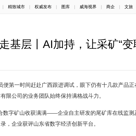
|
精致城市
|
权威发布
|
图库
|
威海视界
|
商企
|
文旅
走基层丨AI加持，让采矿“变
员便第一时间赶赴广西跟进调试，眼下仍有十几款产品正
术有限公司的业务团队始终保持满格战斗力。
合数字矿山收获满满——企业自主研发的尾矿库在线监测
目录，企业获评山东省数字经济创新平台。