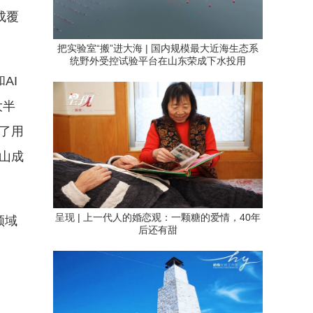
成覆
把实验室“搬”进大海 | 国内规模最大近海生态系
统野外受控试验平台在山东荣成下水投用
AI
大半
了用
山成
呈现 | 上一代人的婚恋观：一颗糖的爱情，40年
领域
后还有甜