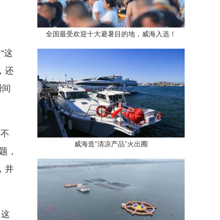
全国最受欢迎十大避暑目的地，威海入选！
“这
，还
瞬间
节不
威海造“清凉产品”火出圈
题，
，井
，这