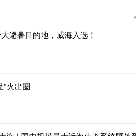
十大避暑目的地，威海入选！
品”火出圈