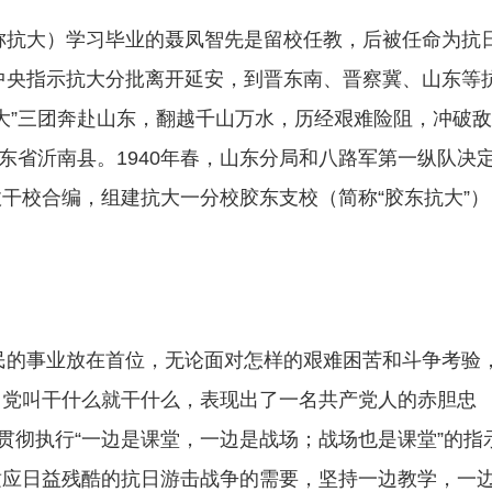
抗大）学习毕业的聂凤智先是留校任教，后被任命为抗
共中央指示抗大分批离开延安，到晋东南、晋察冀、山东等
抗大”三团奔赴山东，翻越千山万水，历经艰难险阻，冲破
山东省沂南县。1940年春，山东分局和八路军第一纵队决
干校合编，组建抗大一分校胶东支校（简称“胶东抗大”）
的事业放在首位，无论面对怎样的艰难困苦和斗争考验
，党叫干什么就干什么，表现出了一名共产党人的赤胆忠
贯彻执行“一边是课堂，一边是战场；战场也是课堂”的指
适应日益残酷的抗日游击战争的需要，坚持一边教学，一