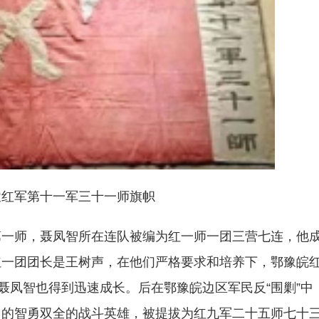
军第十一军三十一师旗帜
第一师，聂凤智所在连队被编为红一师一团三营七连，他
红一团团长是王树声，在他们严格要求和培养下，鄂豫皖
聂凤智也得到迅速成长。后在鄂豫皖边区军民反“围剿”中
团的智勇双全的战斗英雄，被提拔为红九军二十五师七十