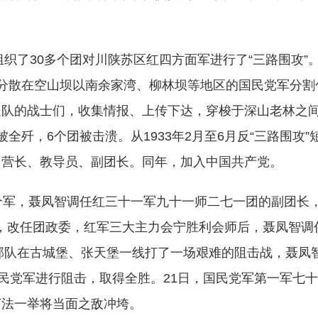
了30多个团对川陕苏区红四方面军进行了“三路围攻”
分散在空山坝以南余家湾、柳林坝等地区的国民党军分割
通队的战士们，收集情报、上传下达，穿梭于深山老林之
歼，6个团被击溃。从1933年2月至6月反“三路围攻”
、营长、教导员、副团长。同年，加入中国共产党。
个军，聂凤智调任红三十一军九十一师二七一团的副团长
4月，改任团政委，红军三大主力会宁胜利会师后，聂凤智调
弟部队在古城堡、张天堡一线打了一场艰难的阻击战，聂凤
国民党军进行阻击，取得全胜。21日，国民党军第一军七
打法一举将当面之敌冲垮。