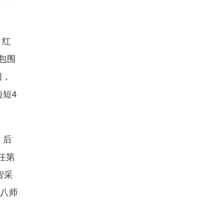
。红
包围
间，
短短4
，后
任第
智采
十八师