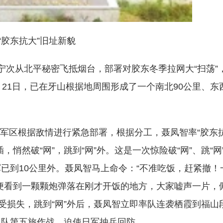
东抗大”旧址新貌
宁次从北平秘密飞抵烟台，部署对胶东冬季拉网大“扫荡”
21日，已在牙山根据地周围形成了一个南北90公里、东西
军区根据敌情进行紧急部署，根据分工，聂凤智率“胶东
悄然破“网”，跳到“网”外。这是一次惊险破“网”、跳“网
已到10公里外。聂凤智马上命令：“不准吃饭，赶紧撤！
便看到一颗颗炮弹落在刚才开饭的地方，大家嘘声一片，
受损失，跳到“网”外后，聂凤智立即率队连袭栖霞到福山
纵队第五旅作战，迫使日军抽兵回防。