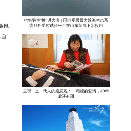
把实验室“搬”进大海 | 国内规模最大近海生态系
统野外受控试验平台在山东荣成下水投用
聂凤
年自
年
呈现 | 上一代人的婚恋观：一颗糖的爱情，40年
后还有甜