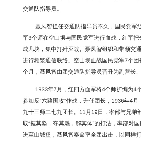
交通队指导员。
聂凤智担任交通队指导员不久，国民党军组织
军3个师在空山坝与国民党军进行血战，红军把
成几块，集中打歼灭战。聂凤智组织和带领交
进行频繁通信联络。空山坝血战国民党军7个团被全
个月，聂凤智由团交通队指导员晋升为副营长
1933年7月，红四方面军将4个师扩编为4
参加反“六路围攻”作战，升任团长，1936年
九十三师二七九团长。11月19日，率部与兄
取“摧其坚，夺其魁，解其体”的打法，率部对
进至山城堡，聂凤智奉命率全团出击，以同样