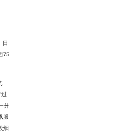
，日
75
抗
”过
一分
佩服
段烟