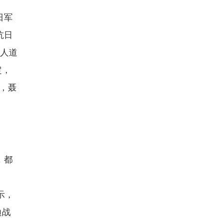
日军
抗日
敌人道
定，
，聂
，都
示，
边战