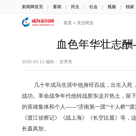
新闻网首页
|
要闻
|
民生
|
社会
|
视频
|
独家
首页
>
关注民生
血色年华壮志酬
2026-03-12
编辑： 史秀英
几十年戎马生涯中他身经百战，出生入死，
战功。革命战争年代他转战胶东这片热土，留
的英雄集体和个人——“济南第一团”“十人桥”
《渡江侦察记》《战上海》《长空比翼》等，
长聂凤智。