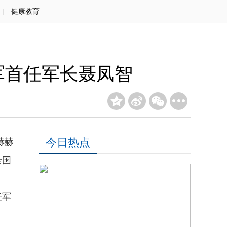
|
健康教育
军首任军长聂凤智
今日热点
赫赫
全国
》
任军