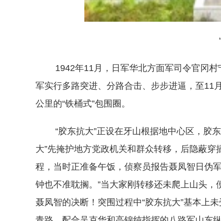
“胶
1942年11月，日军华北方面军司令官冈村
军实行多路突进、分路合击、步步进逼，至11月
公里的“铁桶式”包围圈。
“胶东抗大”正设在牙山根据地中心区，胶东
大”先掩护地方党政机关和群众转移，后隐蔽穿插，
程，当时正准备午饭，侦察员报告聂凤智日伪军
钟也不准耽搁。”当大家刚转移还未爬上山头，
聂凤智的决断！突围过程中“胶东抗大”基本上未
青路，配合吴克华和高锦纯指挥的八路军山东