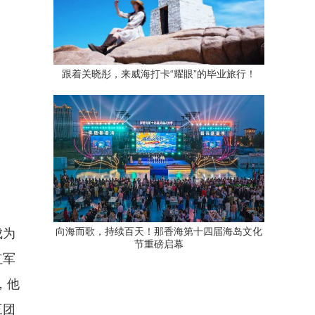
跟着关晓彤，来威海打卡“耀眼”的毕业旅行！
向海而歌，持续百天！那香海第十四届海岛文化
成为
节重磅启幕
红军
，他
三团