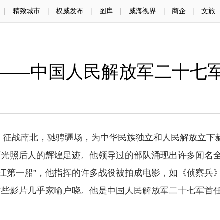
|
精致城市
|
权威发布
|
图库
|
威海视界
|
商企
|
文旅
——中国人民解放军二十七
征战南北，驰骋疆场，为中华民族独立和人民解放立下
下光照后人的辉煌足迹。他领导过的部队涌现出许多闻名
“渡江第一船”，他指挥的许多战役被拍成电影，如《侦察兵
这些影片几乎家喻户晓。他是中国人民解放军二十七军首