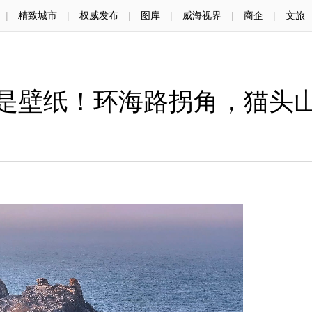
|
精致城市
|
权威发布
|
图库
|
威海视界
|
商企
|
文旅
是壁纸！环海路拐角，猫头