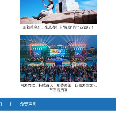
跟着关晓彤，来威海打卡“耀眼”的毕业旅行！
向海而歌，持续百天！那香海第十四届海岛文化
节重磅启幕
们
|
免责声明