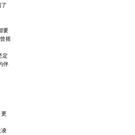
到了
都要
也曾摇
坚定
的伴
，更
天凌