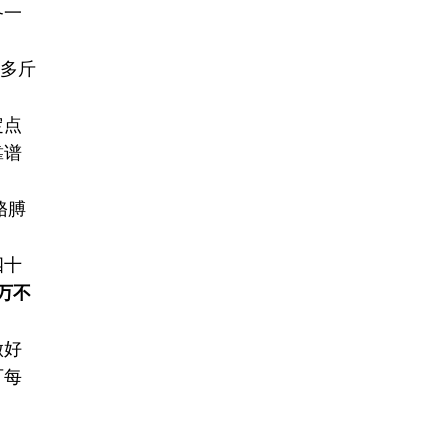
备一
0多斤
定点
靠谱
胳膊
四十
万不
做好
可每