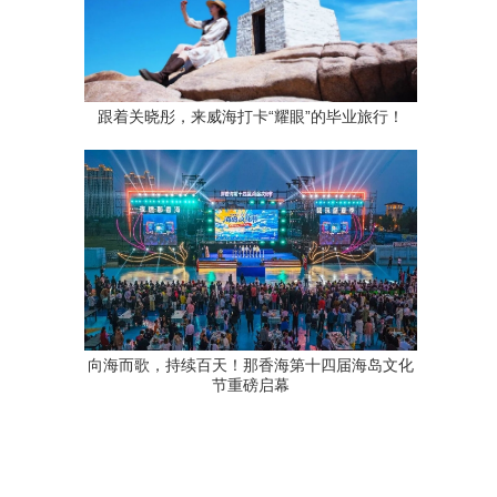
跟着关晓彤，来威海打卡“耀眼”的毕业旅行！
向海而歌，持续百天！那香海第十四届海岛文化
节重磅启幕