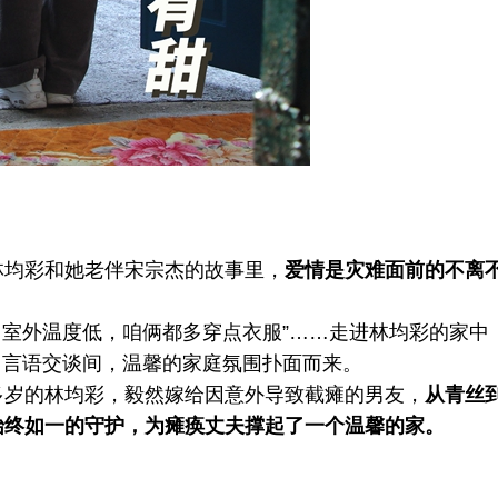
均彩和她老伴宋宗杰的故事里，
爱情是灾难面前的不离
室外温度低，咱俩都多穿点衣服”……走进林均彩的家中
，言语交谈间，温馨的家庭氛围扑面而来。
岁的林均彩，毅然嫁给因意外导致截瘫的男友，
从青丝
始终如一的守护，为瘫痪丈夫撑起了一个温馨的家。