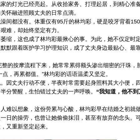
她家的灯光已经亮起。从收拾家务、打理起居，到精心准
的关怀融进照顾丈夫的日常点滴。
间都没有。体重仅有95斤的林均彩，硬是咬牙背着15
外艰难，却始终坚定有力。
缩，这也成了林均彩最揪心的事。为此，她不仅定时
是默默跟着医护学习护理知识，成了丈夫身边最贴心、最
完整的按摩流程下来，她常常累得额头渗出细密的汗珠，
一点，再累都值。”林均彩的话语温柔又坚定。
因丈夫行动不便，半夜时常需要起身照料其大小便，
着半分警醒，生怕错过丈夫的一声呼唤。
“我知道，他不到
难以想象，这份劳累与心酸，林均彩早在结婚之初就
复一日的操劳，也曾让她偷偷抹泪，甚至有放弃的念头。
往，又重新坚定起来。