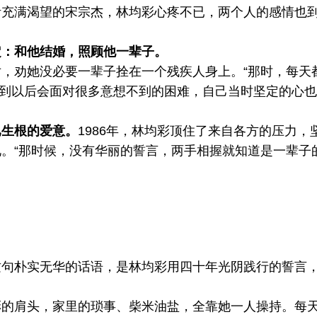
满渴望的宋宗杰，林均彩心疼不已，两个人的感情也
定：和他结婚，照顾他一辈子。
劝她没必要一辈子拴在一个残疾人身上。“那时，每天
，想到以后会面对很多意想不到的困难，自己当时坚定的心
已生根的爱意。
1986年，林均彩顶住了来自各方的压力，
。“那时候，没有华丽的誓言，两手相握就知道是一辈子
这句朴实无华的话语，是林均彩用四十年光阴践行的誓言
。
肩头，家里的琐事、柴米油盐，全靠她一人操持。每