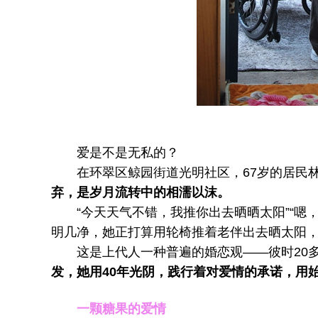
爱是不是无私的？
在环翠区鲸园街道光明社区，67岁的居民林
弃，是岁月流转中的相濡以沫。
“今天天气不错，我推你出去晒晒太阳”“嗯，
明几净，她正打算用轮椅推着老伴出去晒太阳
这是上代人一种普遍的婚恋观——彼时20多
发，她用40年光阴，践行着对爱情的承诺，用
一颗糖果的爱情