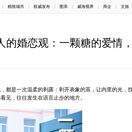
|
精致城市
|
权威发布
|
图库
|
威海视界
|
商企
|
文旅
代人的婚恋观：一颗糖的爱情
都是一次温柔的剥露：剥开表象的茧，让内里的光，
的看见，往往发生在语言止步的地方。