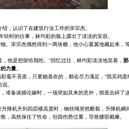
介绍，认识了在建筑行业工作的宋宗杰。
年轻时的往事，林均彩的脸上露出了淡淡的笑容。
。宋宗杰偶然得到一两块糖，他小心翼翼地藏起来，
，他是想留给我吃。”回忆过往，林均彩淡淡地笑着，
那
贵的力量
。
彩毫不吝啬，只要她喜欢的，都会尽力满足，“我买鸡蛋
杰说。
准备谈婚论嫁时，一场突如其来的意外，彻底击碎了
坐升降机升到四层楼高度时，钢丝绳突然断裂，升降机瞬
抢救，虽然保住了性命，但因伤势过重，导致腰部截瘫。