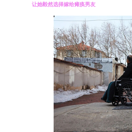
让她毅然选择嫁给瘫痪男友