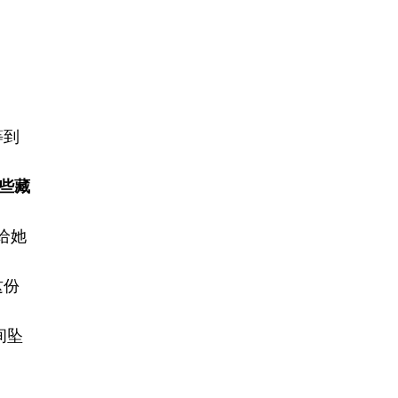
等到
些藏
给她
这份
间坠