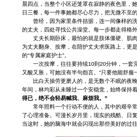
晨四点，当整个小区还笼罩在寂静的夜色里，
日三餐，每一件事她都尽心尽力，把无微不至
曾经，因为家里条件拮据，连一间像样的洗澡
的丈夫，四处寻找公共澡堂。每一步都走得格
丈夫长期卧床，最怕的就是肢体僵硬、肌肉萎
为丈夫翻身、按摩，在陪护丈夫求医路上，更
的“专属家庭护士”。
一次按摩，往往要持续10到20分钟，一套
又酸又胀，可她没有半句怨言。“只要他能舒服
比白天操劳更磨人的，是无数个不眠的夜晚。
年间，林均彩从未睡过一个安稳觉，始终保持
得已，绝不会轻易喊我、麻烦我。”
常年照料一个行动不便的人，其中的艰辛常人
了心理准备。可漫长岁月里，现实的残酷、日
当这时，她的脑海中就会闪现出那些美好的过