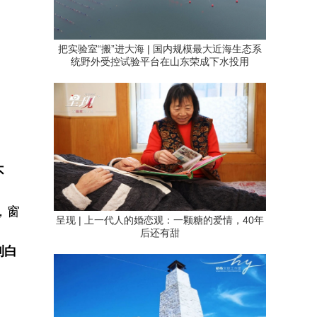
把实验室“搬”进大海 | 国内规模最大近海生态系
统野外受控试验平台在山东荣成下水投用
不
，窗
呈现 | 上一代人的婚恋观：一颗糖的爱情，40年
后还有甜
到白