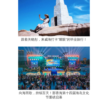
跟着关晓彤，来威海打卡“耀眼”的毕业旅行！
向海而歌，持续百天！那香海第十四届海岛文化
节重磅启幕