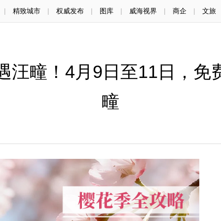
|
精致城市
|
权威发布
|
图库
|
威海视界
|
商企
|
文旅
 春遇汪疃！4月9日至11日，
疃