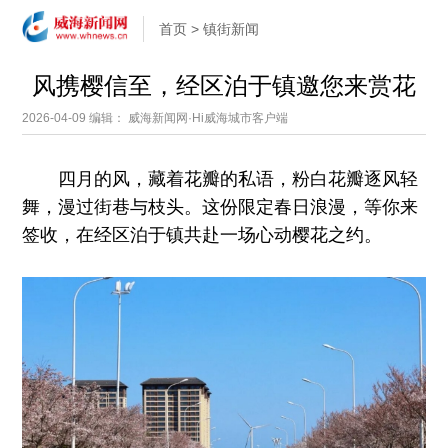
首页
>
镇街新闻
风携樱信至，经区泊于镇邀您来赏花
2026-04-09
编辑： 威海新闻网·Hi威海城市客户端
四月的风，藏着花瓣的私语，粉白花瓣逐风轻
舞，漫过街巷与枝头。这份限定春日浪漫，等你来
签收，在经区泊于镇共赴一场心动樱花之约。