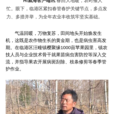
Hi威海客户端讯
春回大地暖，农时催人
忙。眼下，临港区紧扣春管春护关键节点，多点发
力、多措并举，为全年农业丰收筑牢坚实基础。
气温回暖，万物复苏，田间地头开始焕发生
机，这既是农作物生长的黄金期，也是病虫害高发
期。在临港区汪疃镇樱聚缘1000亩苹果园里，镇农
技人员与企业技术骨干就果苗病虫害防控等深入交
流，并指导果农开展病斑刮除、枝条修剪等春季管
护作业。