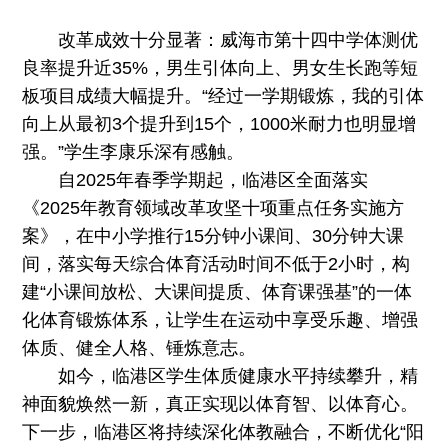
改革成效十分显著：威海市第十四中学体测优
良率提升近35%，男生引体向上、男女生长跑等短
板项目成绩大幅提升。“经过一学期锻炼，我的引体
向上从最初3个提升到15个，1000米耐力也明显增
强。”学生李康乐深有感触。
自2025年春季学期起，临港区全面落实
《2025年教育领域改革攻坚十项重点任务实施方
案》，在中小学推行15分钟小课间、30分钟大课
间，落实每天综合体育活动时间不低于2小时，构
建“小课间放松、大课间提质、体育课强基”的一体
化体育锻炼体系，让学生在运动中享受乐趣、增强
体质、健全人格、锤炼意志。
如今，临港区学生体质健康水平持续攀升，精
神面貌焕然一新，真正实现以体育智、以体育心。
下一步，临港区将持续深化体教融合，不断优化“阳