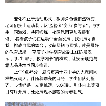
变化不止于活动形式，教师角色也悄然转变。
老师们换上运动装，从“监督者”变为“参与者”，与学
生一同游戏、共同锻炼，校园氛围更加温馨和
谐。“看着孩子们在运动中全面发展，找到展示自
我、挑战自我的舞台，收获坚韧与喜悦，就是最好
的教育成果。”草庙子小学德育处副主任陈晨表
示，“师生同行、教学相长”的模式，让安全规范与
意志品质培养同步推进。
上午9点45分，威海市第十四中学的大课间同
样热火朝天。伴随着响亮的口号，学生们队列整
齐、步伐铿锵；立定跳远、50米跑、引体向上等项
目有序开展，处处展现不服输的青春朝气。