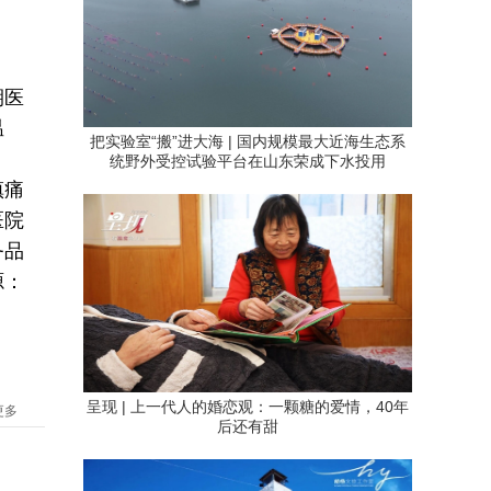
期医
温
把实验室“搬”进大海 | 国内规模最大近海生态系
统野外受控试验平台在山东荣成下水投用
镇痛
医院
务品
源：
呈现 | 上一代人的婚恋观：一颗糖的爱情，40年
更多
后还有甜