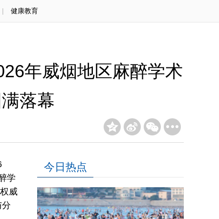
|
健康教育
26年威烟地区麻醉学术
圆满落幕
6
今日热点
醉学
域权威
与分