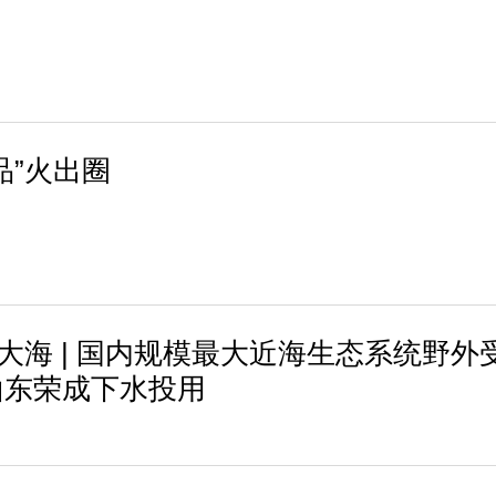
品”火出圈
进大海 | 国内规模最大近海生态系统野外
山东荣成下水投用