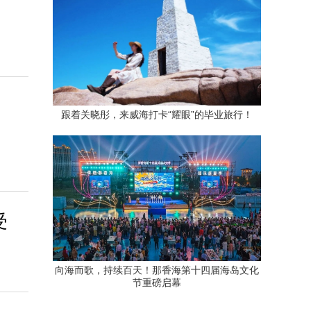
跟着关晓彤，来威海打卡“耀眼”的毕业旅行！
受
向海而歌，持续百天！那香海第十四届海岛文化
节重磅启幕