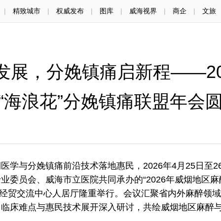
|
精致城市
|
权威发布
|
图库
|
威海视界
|
商企
|
文旅
发展，分娩镇痛启新程——20
“海浪花”分娩镇痛联盟年会
与分娩镇痛前沿技术落地惠民，2026年4月25日至2
业委员会、威海市立医院共同承办的“2026年威烟地区麻
国际经贸交流中心人居厅隆重举行。会议汇聚省内外麻醉领
、临床难点与惠民技术展开深入研讨，共绘威烟地区麻醉