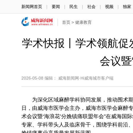
新闻网首页
|
要闻
|
民生
|
社会
|
视频
|
独家
首页
>
健康教育
学术快报丨学术领航促
会议暨
2026-05-08
编辑： 威海新闻网·Hi威海城市客户端
为深化区域麻醉学科协同发展，推动围术期医学
日，由威海市医学会主办，威海市医学会麻醉专
术会议暨‘海浪花’分娩镇痛联盟年会”在威海
专家、学科带头人及临床骨干，围绕学科前沿
娩镇痛事业高质量发展新蓝图。