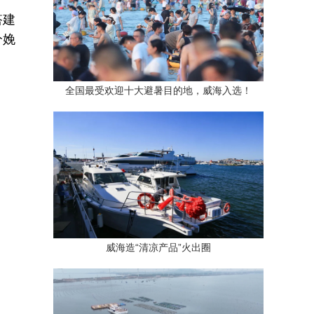
搭建
分娩
全国最受欢迎十大避暑目的地，威海入选！
威海造“清凉产品”火出圈