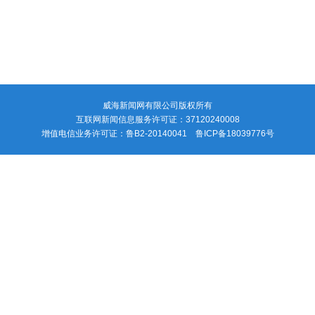
V
i
d
e
威海新闻网有限公司版权所有
互联网新闻信息服务许可证：37120240008
o
增值电信业务许可证：鲁B2-20140041 鲁ICP备18039776号