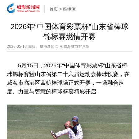
首页
>
临港区
2026年“中国体育彩票杯”山东省棒球
锦标赛燃情开赛
2026-05-16
编辑： 威海新闻网·Hi威海城市客户端
5月15日，2026年“中国体育彩票杯”山东省棒
球锦标赛暨山东省第二十六届运动会棒球预赛，在
威海市临港区蓝鲸棒球场正式开赛，一场融合速
度、力量与智慧的棒球盛宴精彩开启。