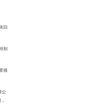
依旧
特别
景很
限公
别，