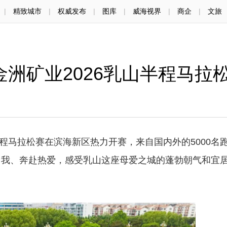
|
精致城市
|
权威发布
|
图库
|
威海视界
|
商企
|
文旅
”金洲矿业2026乳山半程马拉
半程马拉松赛在滨海新区热力开赛，来自国内外的5000名
自我、奔赴热爱，感受乳山这座母爱之城的蓬勃朝气和宜