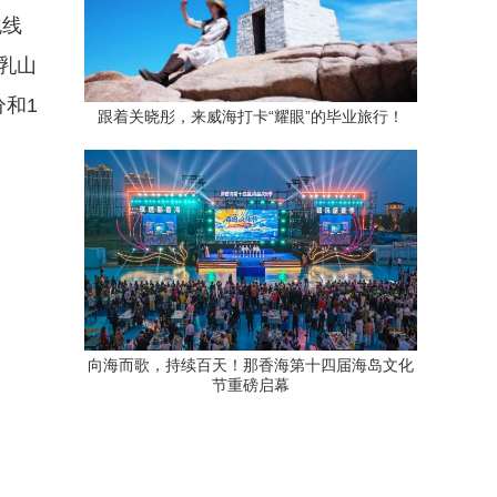
跑线
乳山
和1
跟着关晓彤，来威海打卡“耀眼”的毕业旅行！
向海而歌，持续百天！那香海第十四届海岛文化
节重磅启幕