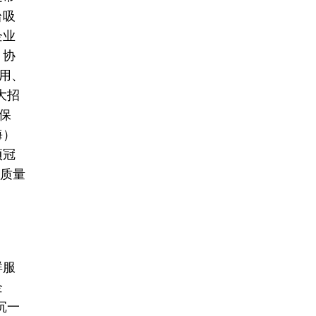
台吸
企业
、协
用、
大招
保
海）
项冠
高质量
群服
企
沉一