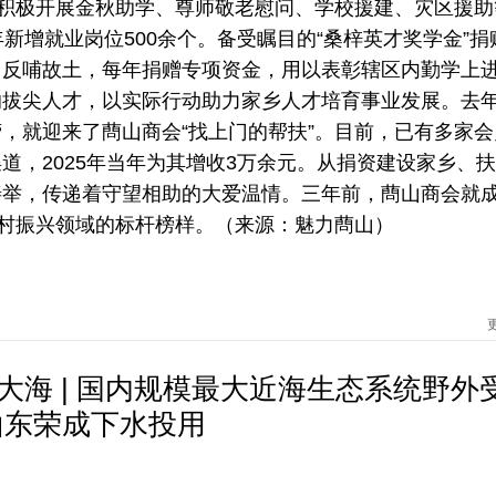
团积极开展金秋助学、尊师敬老慰问、学校援建、灾区援助
新增就业岗位500余个。备受瞩目的“桑梓英才奖学金”捐
、反哺故土，每年捐赠专项资金，用以表彰辖区内勤学上
的拔尖人才，以实际行动助力家乡人才培育事业发展。去
，就迎来了蔄山商会“找上门的帮扶”。目前，已有多家会
道，2025年当年为其增收3万余元。从捐资建设家乡、
善举，传递着守望相助的大爱温情。三年前，蔄山商会就
乡村振兴领域的标杆榜样。（来源：魅力蔄山）
进大海 | 国内规模最大近海生态系统野外
山东荣成下水投用