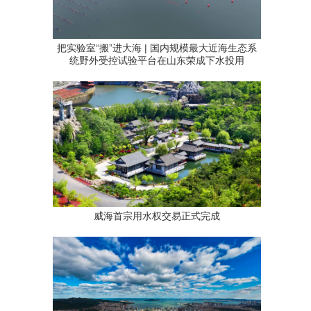
把实验室“搬”进大海 | 国内规模最大近海生态系
统野外受控试验平台在山东荣成下水投用
威海首宗用水权交易正式完成