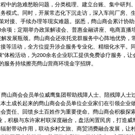
过程中的急难愁盼问题，分类梳理、建立台账、集中研判
服务模式。同时，开展常态化下沉走访，深入车间厂房、
政策对接、手续办理等现实难题。据悉，蔄山商会累计协助
0余项；定期举办政策解读会、普惠金融讲座、电商直播
破解发展瓶颈。蔄山商会还依托党群服务中心阵地优势，
对接等活动，全方位提升涉企服务专业化、精细化水平。
”体检活动，为200余名企业职工提供免费诊疗服务，让
在的服务持续擦亮蔄山营商环境金字招牌。
蔄山商会会员单位威鹰集团帮助残障人士、陪残障人士
从本土成长起来的蔄山商会会员单位企业家们在引领企业
会责任、回馈乡土百姓作为重要使命。蔄山商会积极探索
业，积极与东许家村联深度融合，盘活闲置民房，打造威
的辐射带动作用，联动乡村文旅、商贸消费融合发展，让