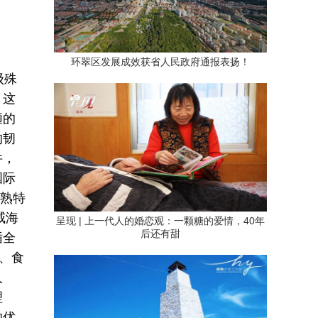
环翠区发展成效获省人民政府通报表扬！
级殊
，这
陋的
的韧
件，
国际
成熟特
威海
呈现 | 上一代人的婚恋观：一颗糖的爱情，40年
后还有甜
循全
、食
人
理
的优