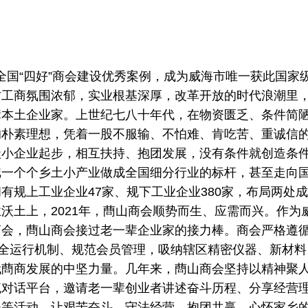
全国“四好”商会建设优秀案例，成为威海市唯一获此国家
古工商氛围浓郁，实业根基深厚，改革开放的时代浪潮里
辈本土企业家。上世纪七八十年代，在物资匮乏、条件简
的朴素理想，凭着一股不服输、不怕难、肯吃苦、重诚信
级小企业起步，相互扶持、抱团发展，没有条件就创造条
把一个个乡土小产业做成全国细分行业的标杆，甚至走向
有规上工业企业47家、规下工业企业380家，布局两处
沃土上，2021年，蔄山商会顺势而生、应需而兴。作为
商会，蔄山商会接过老一辈企业家的接力棒。商会严格遵
健全运行机制、规范会员管理，吸纳辖区精密仪器、新材料
代蔄商发展的中坚力量。几年来，蔄山商会坚持以精神聚
流对话平台，邀请老一辈创业者讲述奋斗历程、分享经营
谈等活动，让艰苦奋斗、守法经营、抱团共赢、心怀家乡