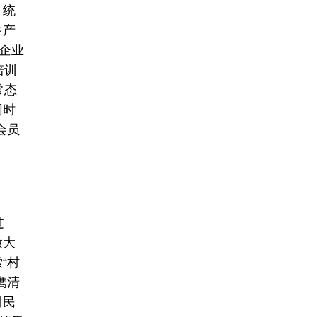
、统
生产
企业
培训
常态
同时
会员
过
做大
“村
鹰清
村民