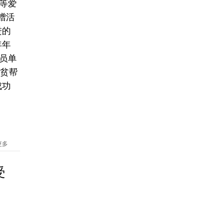
等爱
赠活
进的
年年
员单
扶贫帮
成功
更多
受