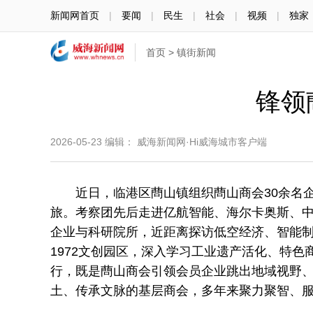
新闻网首页
|
要闻
|
民生
|
社会
|
视频
|
独家
首页
>
镇街新闻
锋领
2026-05-23
编辑： 威海新闻网·Hi威海城市客户端
近日，临港区蔄山镇组织蔄山商会30余名企
旅。考察团先后走进亿航智能、海尔卡奥斯、
企业与科研院所，近距离探访低空经济、智能
1972文创园区，深入学习工业遗产活化、特
行，既是蔄山商会引领会员企业跳出地域视野
土、传承文脉的基层商会，多年来聚力聚智、