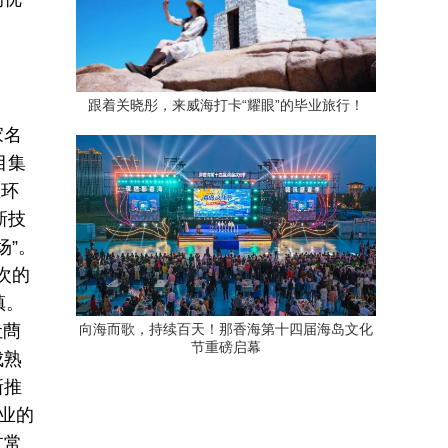
跟着关晓彤，来威海打卡“耀眼”的毕业旅行！
家名
目集
卫环
新技
场”。
次的
镇。
让蔄
向海而歌，持续百天！那香海第十四届海岛文化
节重磅启幕
成熟
新推
业的
过常