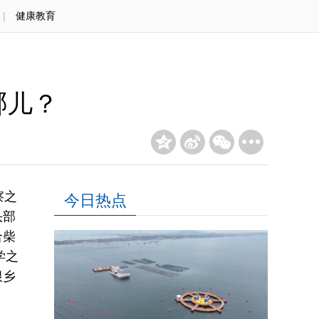
|
健康教育
哪儿？
察之
今日热点
头部
合柴
学之
根乡