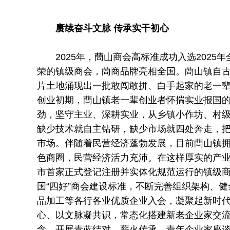
赓续奋斗文脉 传承实干初心
2025年，蔄山商会高标准成功入选2025年
荣的镇级商会，蔄商品牌亮相全国。蔄山镇自
片土地涌现出一批敢闯敢拼、白手起家的老一
创业初期，蔄山镇老一辈创业者怀揣实业报国
劲，坚守主业、深耕实业，从乡镇小作坊、村
缺少技术就自主钻研，缺少市场就四处奔走，
市场。伴随着民营经济蓬勃发展，目前蔄山镇拥
色商圈，民营经济活力充沛。在这样厚实的产业
市首家正式登记注册并实体化规范运行的镇级
国“四好”商会建设标准，不断完善组织架构、
品加工等各行各业优质企业入会，凝聚起新时
心、以文脉凝共识，常态化搭建新老企业家交
念，开展青蓝结对、薪火传承、青年企业家座