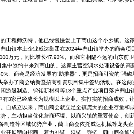
团的工程师沃特，他已经慢慢爱上了蔄山这个小乡镇。这
蔄山镇本土企业威达集团在2024年蔄山镇举办的商会项
000万元，同比增长47.93%。而和它相隔不远的山东前
项目集中签约中来到蔄山的。这家主营空调水处理设备的高
80%。商会是经济发展的“助推器”，更是招商引资的“强磁
年牵头举办了商会纳新暨招商引资项目集中签约活动。在这两
闲游艇制造、钨钼新材料等13个重点产业项目落户蔄山
其中有3家已经成长为规模以上企业。实打实的招商成效，
擎。自成立以来，蔄山商会就立足全镇庞大的企业存量和
优势，主动担当优化营商环境、以商兴镇的重要使命，创
装备制造等区域优势产业，蔄山商会依托威达机械等龙头企
企业开展靶向招商，着力补链、延链、强链。蔄山商会通