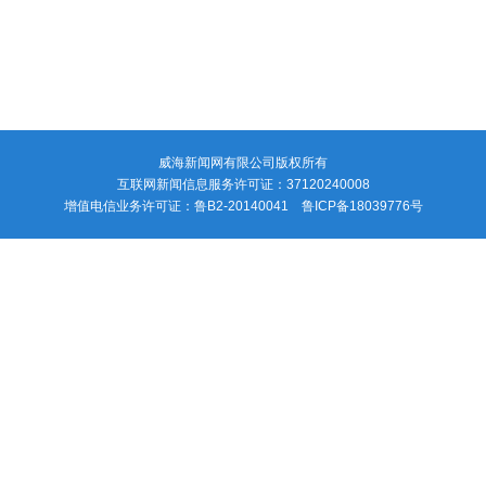
V
i
d
e
威海新闻网有限公司版权所有
互联网新闻信息服务许可证：37120240008
o
增值电信业务许可证：鲁B2-20140041 鲁ICP备18039776号