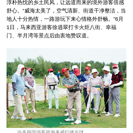
淳朴热忱的乡土民风，让远道而来的境外游客倍感
舒心。“威海太美了，空气清新、街道干净整洁，当
地人十分热情，一路游玩下来心情格外舒畅。”6月
1日，马来西亚游客徐逍翠打卡火炬八街、幸福
门、半月湾等景点后由衷地赞叹道。
许多韩国游客跨海来威打健步球。