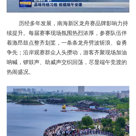
历经多年发展，南海新区龙舟赛品牌影响力持
续提升。每届赛事现场氛围热烈浓厚，参赛队伍伴
着激昂鼓点整齐划桨，一条条龙舟劈波斩浪、奋勇
争先；沿岸观赛群众人头攒动，游客齐聚现场加油
呐喊，锣鼓声、助威声交织回荡，尽显端午竞渡的
热闹盛况。