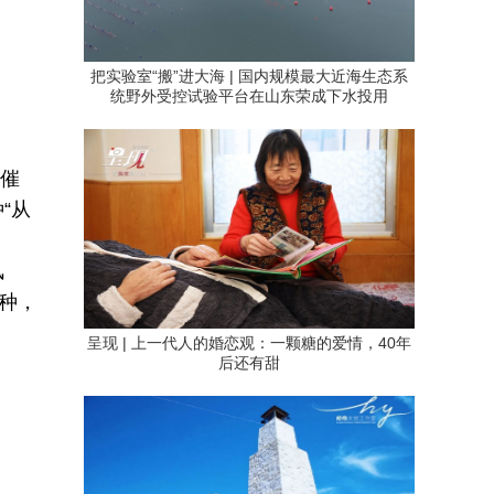
把实验室“搬”进大海 | 国内规模最大近海生态系
统野外受控试验平台在山东荣成下水投用
不催
“从
风
种，
呈现 | 上一代人的婚恋观：一颗糖的爱情，40年
后还有甜