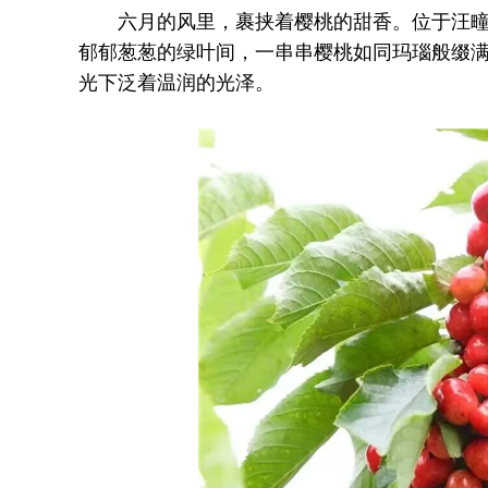
六月的风里，裹挟着樱桃的甜香。位于汪疃镇
郁郁葱葱的绿叶间，一串串樱桃如同玛瑙般缀
光下泛着温润的光泽。