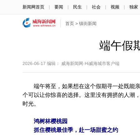
新闻网首页
|
要闻
|
民生
|
社会
|
视频
|
独家
首页
>
镇街新闻
端午假
2026-06-17
编辑： 威海新闻网·Hi威海城市客户端
端午将至，如果想在这个假期寻一处既能亲近
个可以让你惊喜的选择。这里没有拥挤的人潮
时光。
鸿树林樱桃园
抓住樱桃最佳季，赴一场甜蜜之约