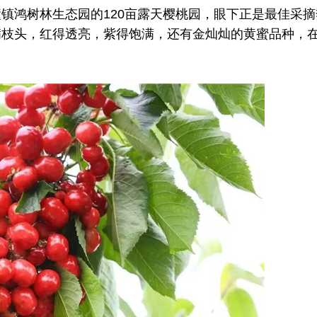
鸿树林生态园的120亩露天樱桃园，眼下正是最佳采摘
满枝头，红得透亮，紫得饱满，还有金灿灿的黄蜜品种，