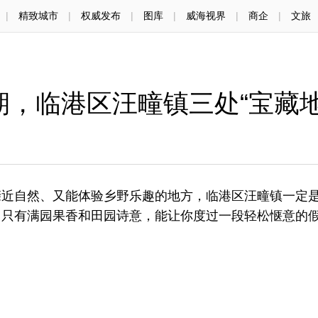
|
精致城市
|
权威发布
|
图库
|
威海视界
|
商企
|
文旅
期，临港区汪疃镇三处“宝藏地
自然、又能体验乡野乐趣的地方，临港区汪疃镇一定
，只有满园果香和田园诗意，能让你度过一段轻松惬意的