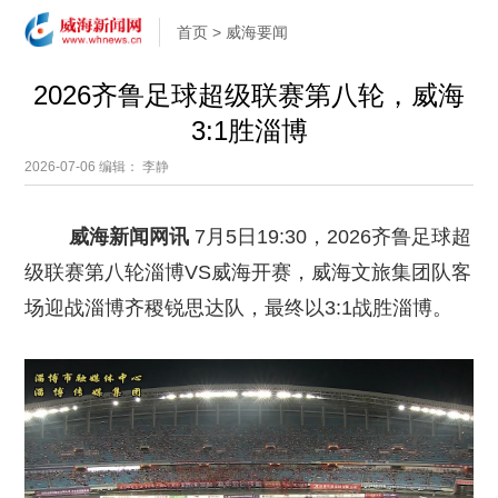
首页
>
威海要闻
2026齐鲁足球超级联赛第八轮，威海
3:1胜淄博
2026-07-06
编辑： 李静
威海新闻网讯
7月5日19:30，2026齐鲁足球超
级联赛第八轮淄博VS威海开赛，威海文旅集团队客
场迎战淄博齐稷锐思达队，最终以3:1战胜淄博。