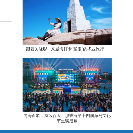
跟着关晓彤，来威海打卡“耀眼”的毕业旅行！
向海而歌，持续百天！那香海第十四届海岛文化
节重磅启幕