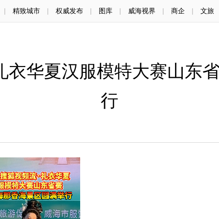
|
精致城市
|
权威发布
|
图库
|
威海视界
|
商企
|
文旅
流·礼衣华夏汉服模特大赛山东
行