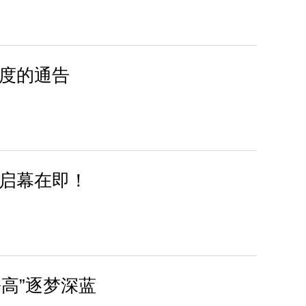
度的通告
启幕在即！
攀高”逐梦深蓝