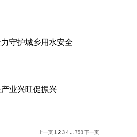
全力守护城乡用水安全
果产业兴旺促振兴
上一页
1
2
3
4
...
753
下一页