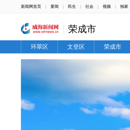
新闻网首页
|
要闻
|
民生
|
社会
|
视频
|
独家
荣成市
环翠区
文登区
荣成市