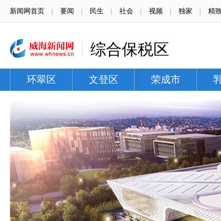
新闻网首页
|
要闻
|
民生
|
社会
|
视频
|
独家
|
精
综合保税区
环翠区
文登区
荣成市