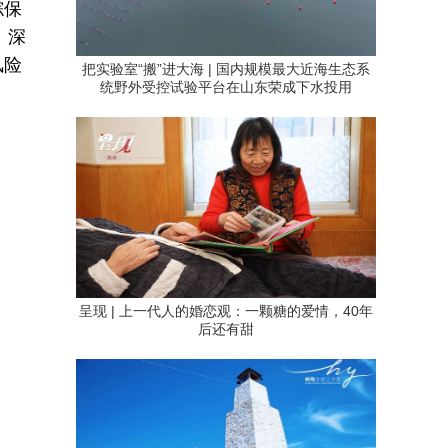
综保
、深
风险
把实验室“搬”进大海 | 国内规模最大近海生态系
统野外受控试验平台在山东荣成下水投用
呈现 | 上一代人的婚恋观：一颗糖的爱情，40年
后还有甜