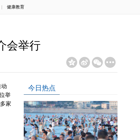
|
健康教育
介会举行
推动
今日热点
位举
0多家