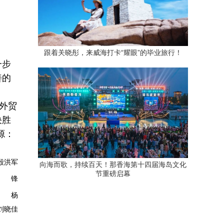
跟着关晓彤，来威海打卡“耀眼”的毕业旅行！
一步
善的
外贸
决胜
源：
洪军
向海而歌，持续百天！那香海第十四届海岛文化
节重磅启幕
锋
杨
晓佳