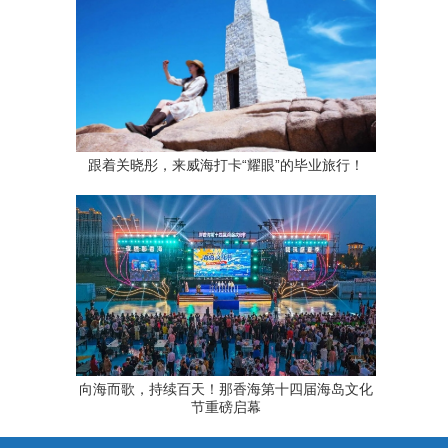
跟着关晓彤，来威海打卡“耀眼”的毕业旅行！
向海而歌，持续百天！那香海第十四届海岛文化
节重磅启幕