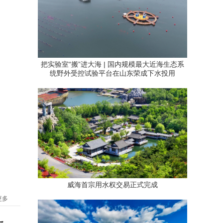
把实验室“搬”进大海 | 国内规模最大近海生态系
统野外受控试验平台在山东荣成下水投用
威海首宗用水权交易正式完成
更多