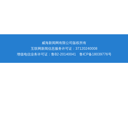
V
i
d
e
威海新闻网有限公司版权所有
互联网新闻信息服务许可证：37120240008
o
增值电信业务许可证：鲁B2-20140041 鲁ICP备18039776号