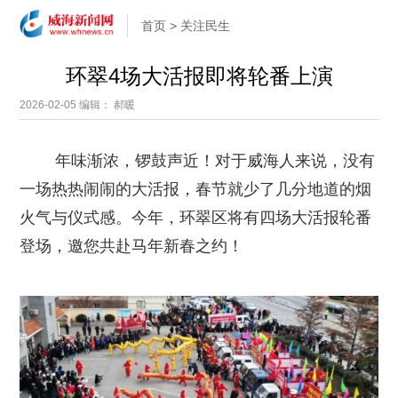
首页
>
关注民生
环翠4场大活报即将轮番上演
2026-02-05
编辑： 郝暖
年味渐浓，锣鼓声近！对于威海人来说，没有
一场热热闹闹的大活报，春节就少了几分地道的烟
火气与仪式感。今年，环翠区将有四场大活报轮番
登场，邀您共赴马年新春之约！