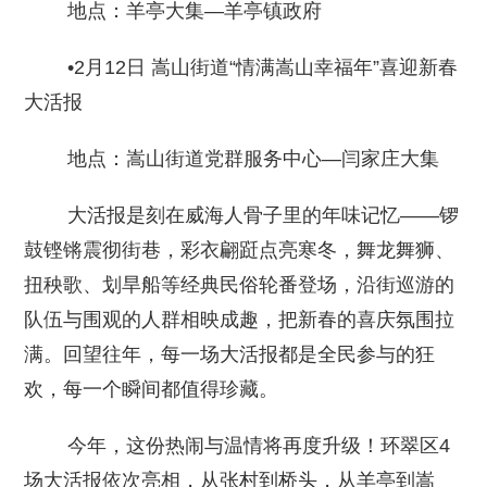
地点：羊亭大集—羊亭镇政府
•2月12日 嵩山街道“情满嵩山幸福年”喜迎新春
大活报
地点：嵩山街道党群服务中心—闫家庄大集
大活报是刻在威海人骨子里的年味记忆——锣
鼓铿锵震彻街巷，彩衣翩跹点亮寒冬，舞龙舞狮、
扭秧歌、划旱船等经典民俗轮番登场，沿街巡游的
队伍与围观的人群相映成趣，把新春的喜庆氛围拉
满。回望往年，每一场大活报都是全民参与的狂
欢，每一个瞬间都值得珍藏。
今年，这份热闹与温情将再度升级！环翠区4
场大活报依次亮相，从张村到桥头，从羊亭到嵩