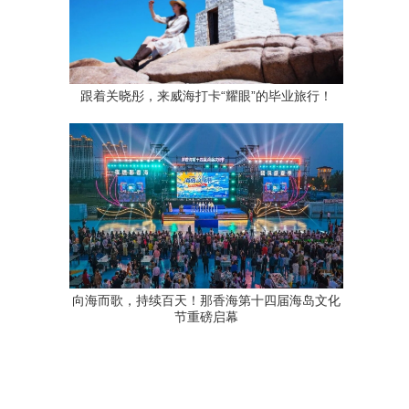
跟着关晓彤，来威海打卡“耀眼”的毕业旅行！
向海而歌，持续百天！那香海第十四届海岛文化
节重磅启幕