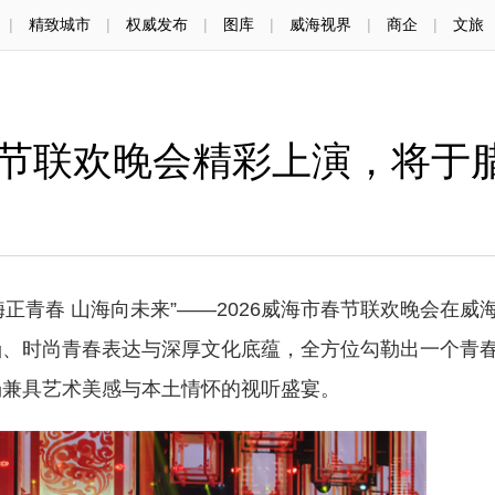
|
精致城市
|
权威发布
|
图库
|
威海视界
|
商企
|
文旅
市春节联欢晚会精彩上演，将于
嗨正青春 山海向未来”——2026威海市春节联欢晚会在威
涵、时尚青春表达与深厚文化底蕴，全方位勾勒出一个青
场兼具艺术美感与本土情怀的视听盛宴。