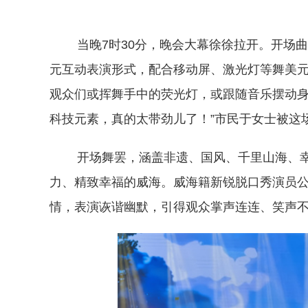
当晚7时30分，晚会大幕徐徐拉开。开场曲目
元互动表演形式，配合移动屏、激光灯等舞美
观众们或挥舞手中的荧光灯，或跟随音乐摆动身
科技元素，真的太带劲儿了！”市民于女士被这
开场舞罢，涵盖非遗、国风、千里山海、幸
力、精致幸福的威海。威海籍新锐脱口秀演员
情，表演诙谐幽默，引得观众掌声连连、笑声