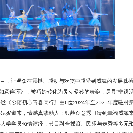
目，让观众在震撼、感动与欢笑中感受到威海的发展脉
《如意连环》，被巧妙转化为灵动曼妙的舞姿，尽显“非遗
述《乡陌初心青春同行》由6位2024年至2025年度驻村
事娓娓道来，情感真挚动人；银龄创意秀《请到幸福威海
年大学学员倾情演绎，节目融合摇滚、民乐与走秀等多元