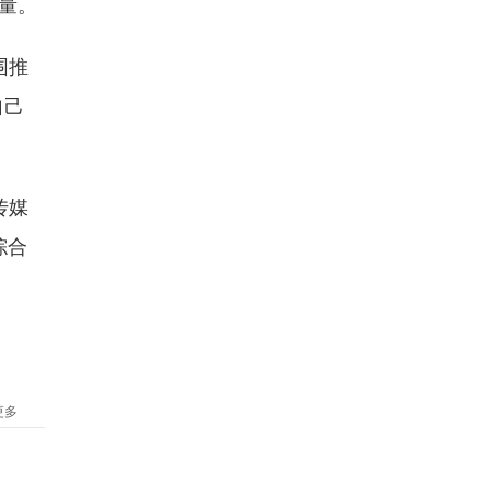
量。
围推
自己
传媒
综合
更多