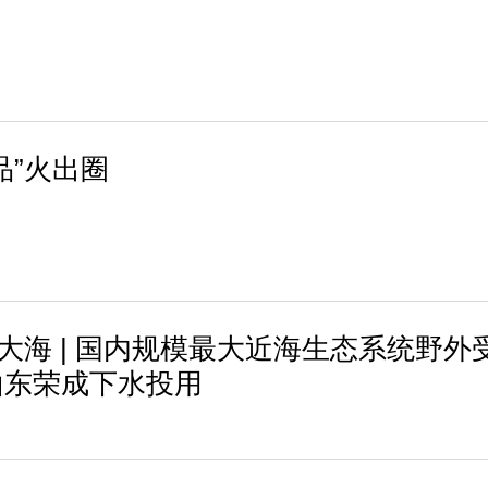
品”火出圈
进大海 | 国内规模最大近海生态系统野外
山东荣成下水投用