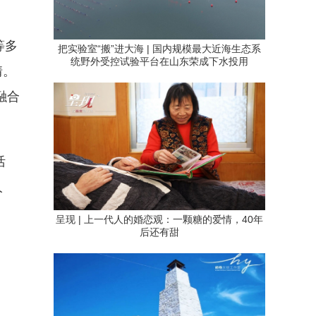
等多
把实验室“搬”进大海 | 国内规模最大近海生态系
统野外受控试验平台在山东荣成下水投用
情。
融合
活
人
呈现 | 上一代人的婚恋观：一颗糖的爱情，40年
后还有甜