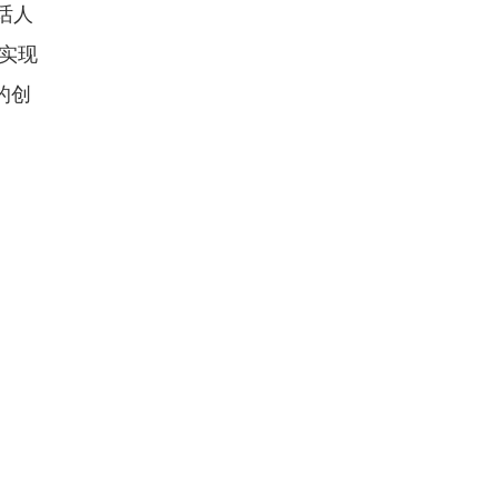
话人
，实现
的创