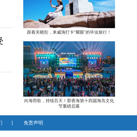
跟着关晓彤，来威海打卡“耀眼”的毕业旅行！
受
向海而歌，持续百天！那香海第十四届海岛文化
节重磅启幕
们
|
免责声明