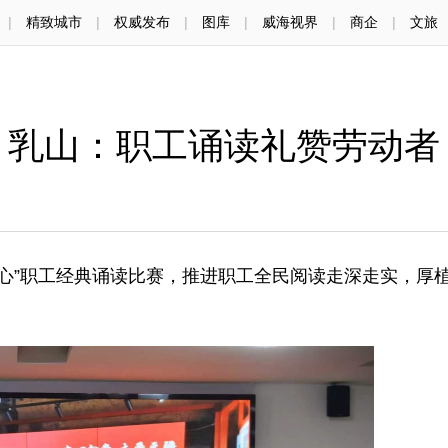
|
精致城市
|
权威发布
|
图库
|
威海视界
|
商企
|
文旅
乳山：职工诵读礼赞劳动者
心”职工经典诵读比赛，推进职工全民阅读走深走实，厚