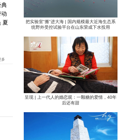
经典
劳动
把实验室“搬”进大海 | 国内规模最大近海生态系
 夏
统野外受控试验平台在山东荣成下水投用
更多
呈现 | 上一代人的婚恋观：一颗糖的爱情，40年
后还有甜