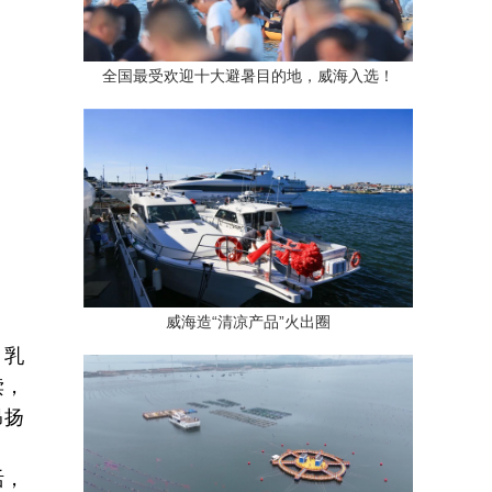
全国最受欢迎十大避暑目的地，威海入选！
威海造“清凉产品”火出圈
。乳
读，
昂扬
活，