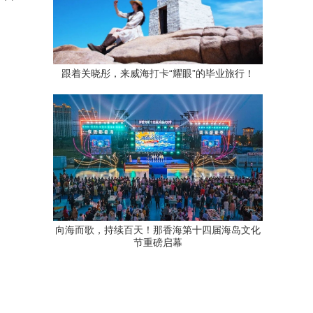
跟着关晓彤，来威海打卡“耀眼”的毕业旅行！
向海而歌，持续百天！那香海第十四届海岛文化
节重磅启幕