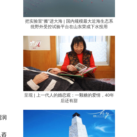
把实验室“搬”进大海 | 国内规模最大近海生态系
统野外受控试验平台在山东荣成下水投用
呈现 | 上一代人的婚恋观：一颗糖的爱情，40年
后还有甜
利润
足咨