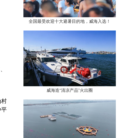
全国最受欢迎十大避暑目的地，威海入选！
演、
威海造“清凉产品”火出圈
为村
种平