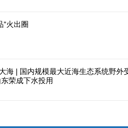
品”火出圈
进大海 | 国内规模最大近海生态系统野外
山东荣成下水投用