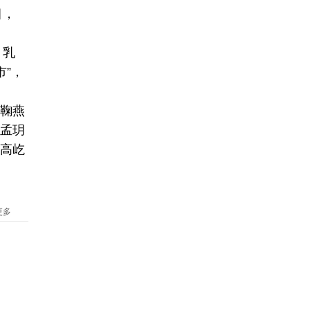
目，
。乳
”，
鞠燕
孟玥
高屹
更多