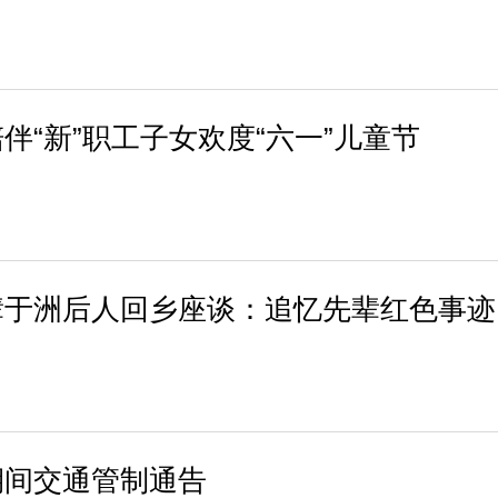
伴“新”职工子女欢度“六一”儿童节
辈于洲后人回乡座谈：追忆先辈红色事迹
期间交通管制通告