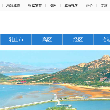
|
精致城市
|
权威发布
|
图库
|
威海视界
|
商企
|
文旅
乳山市
高区
经区
临