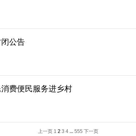
封闭公告
民消费便民服务进乡村
上一页
1
2
3
4
...
555
下一页