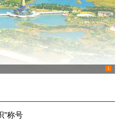
1
织”称号