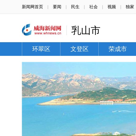
新闻网首页
|
要闻
|
民生
|
社会
|
视频
|
独家
乳山市
环翠区
文登区
荣成市