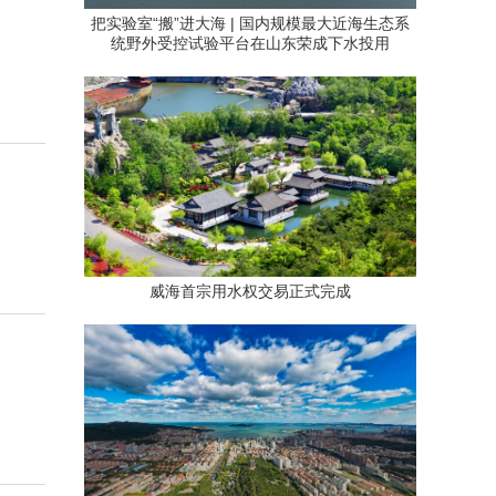
把实验室“搬”进大海 | 国内规模最大近海生态系
统野外受控试验平台在山东荣成下水投用
威海首宗用水权交易正式完成