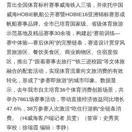
育出全国体育标杆赛事威海铁人三项，并依托中国
威海HOBIE帆船公开赛暨HOBIE16亚洲锦标赛形成
帆船赛事品牌。全市已培育国家级、省级体育旅游
示范基地及精品赛事30余项，构建起“赛前训练—
赛中体验—赛后休闲”的完整链条，赛道设计贯穿风
景旅游区、餐饮美食区、商业购物区、住宿度假
区，推出了“跟着赛事去旅行”“铁三进校园”等文体旅
融合的配套活动，实现体育流量向文旅消费的有效
转化，形成了“参赛即旅游”的城市印象。数据显
示，去年我市自主培育36个体育消费创新场景，共
举办7861场赛事活动，带动直接经济效益同比增长
47.6%，38万参赛人次激活“吃住行游购”全链条消
费。（Hi威海客户端记者 员雯）（签审：史秀英
审校：徐瑞霞 编辑：李静）