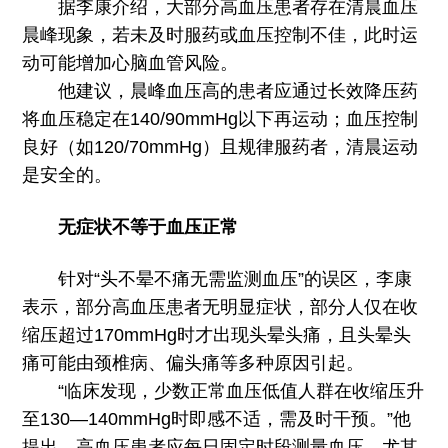
据李康介绍，大部分高血压患者存在清晨血压
晨峰现象，若未及时服药或血压控制不佳，此时运
动可能增加心脑血管风险。
他建议，晨峰血压高的患者应通过长效降压药
将血压稳定在140/90mmHg以下再运动；血压控制
良好（如120/70mmHg）且规律服药者，清晨运动
是安全的。
无症状不等于血压正常
针对“头不晕不痛无需监测血压”的误区，李康
表示，部分高血压患者无明显症状，部分人仅在收
缩压超过170mmHg时才出现头晕头痛，且头晕头
痛可能由颈椎病、偏头痛等多种原因引起。
“临床发现，少数正常血压低值人群在收缩压升
至130—140mmHg时即感不适，需及时干预。”他
提出，高血压患者应每日固定时段测量血压，尤其