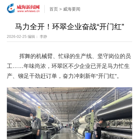
首页
>
威海要闻
马力全开！环翠企业奋战“开门红”
2026-02-25
编辑： 李静
挥舞的机械臂、忙碌的生产线、坚守岗位的员
工……年味尚浓，环翠区不少企业已开足马力忙生
产、铆足干劲赶订单，奋力冲刺新年“开门红”。